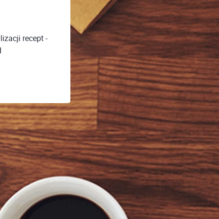
zacji recept -
d